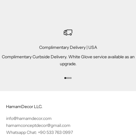
AB
$9,400.00 USD
Complimentary Delivery | USA
Complimentary Curbside Delivery. White Glove service available as an
upgrade.
Gehe zu Element 1
Gehe zu Element 2
Gehe zu Element 3
Gehe zu Element 4
HamamDecor LLC.
info@hamamdecor.com
hamamconceptdecor@gmail.com
Whatsapp Chat: +90 533 763 0997