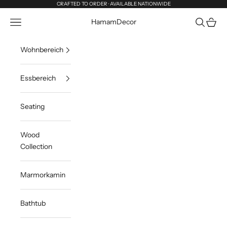
Zum Inhalt springen
CRAFTED TO ORDER · AVAILABLE NATIONWIDE
Menü
Suchen
Waren
HamamDecor
Wohnbereich
Essbereich
Seating
Wood
Collection
Marmorkamin
Bathtub